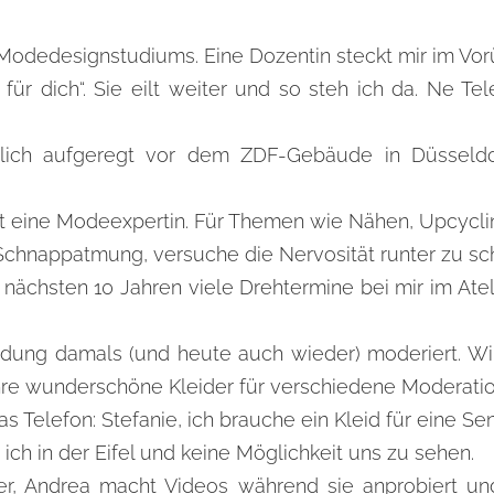
Modedesignstudiums. Eine Dozentin steckt mir im Vor
s für dich“. Sie eilt weiter und so steh ich da. Ne
lich aufgeregt vor dem ZDF-Gebäude in Düsseldo
t eine Modeexpertin. Für Themen wie Nähen, Upcyclin
chnappatmung, versuche die Nervosität runter zu sc
ächsten 10 Jahren viele Drehtermine bei mir im Ateli
ndung damals (und heute auch wieder) moderiert. Wir
ahre wunderschöne Kleider für verschiedene Moderati
as Telefon: Stefanie, ich brauche ein Kleid für eine S
ich in der Eifel und keine Möglichkeit uns zu sehen.
her, Andrea macht Videos während sie anprobiert u