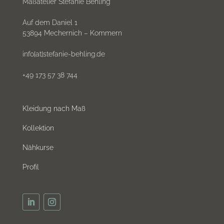
Maßatelier Stefanie Behling
Auf dem Daniel 1
53894 Mechernich – Kommern
info[at]stefanie-behling.de
+49 173 57 38 744
Kleidung nach Maß
Kollektion
Nähkurse
Profil